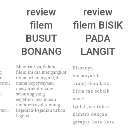
review
review
filem
filem BISIK
a
BUSUT
PADA
BONANG
LANGIT
Menurutnya, dalam
Biasanya…
g
filem ini dia mengangkat
biasanyalah…
r
tema urban legend, di
temui
mana kepercayaan
Orang akan kata,
r
masyarakat moden
filem tak sebaik
h
sekarang yang
novel.
segelintirnya masih
mempercayai tentang
Iyelah, sentuhan
teri.
kejadian-kejadian urban
kamera dengan
legend.
garapan kata-kata