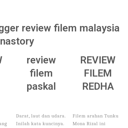
gger review filem malaysia
unastory
W
review
REVIEW
filem
FILEM
N
paskal
REDHA
Darat, laut dan udara.
Filem arahan Tunku
yang
Inilah kata kuncinya.
Mona Rizal ini