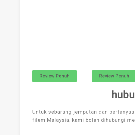
Review Penuh
Review Penuh
hubu
Untuk sebarang jemputan dan pertanyaan
filem Malaysia, kami boleh dihubungi m