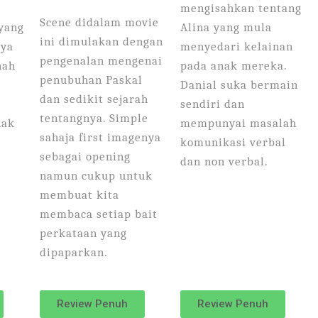
t
mengisahkan tentang
Scene didalam movie
 yang
Alina yang mula
ini dimulakan dengan
aya
menyedari kelainan
pengenalan mengenai
nah
pada anak mereka.
penubuhan Paskal
Danial suka bermain
dan sedikit sejarah
sendiri dan
tentangnya. Simple
nak
mempunyai masalah
sahaja first imagenya
n
komunikasi verbal
sebagai opening
dan non verbal.
namun cukup untuk
membuat kita
membaca setiap bait
perkataan yang
dipaparkan.
Review Penuh
Review Penuh