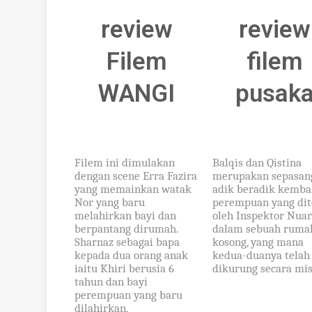
review
review
Filem
filem
WANGI
pusak
Filem ini dimulakan
Balqis dan Qistina
dengan scene Erra Fazira
merupakan sepasan
yang memainkan watak
adik beradik kemba
Nor yang baru
perempuan yang di
melahirkan bayi dan
oleh Inspektor Nua
berpantang dirumah.
dalam sebuah ruma
Sharnaz sebagai bapa
kosong, yang mana
kepada dua orang anak
kedua-duanya telah
iaitu Khiri berusia 6
dikurung secara mis
tahun dan bayi
perempuan yang baru
dilahirkan.