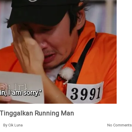
Tinggalkan Running Man
By
Cik Luna
No Comments