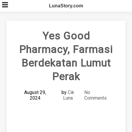
Skip
LunaStory.com
to
content
Yes Good
Pharmacy, Farmasi
Berdekatan Lumut
Perak
August 29,
by
Cik
No
2024
Luna
Comments