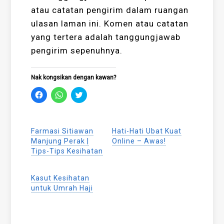
atau catatan pengirim dalam ruangan
ulasan laman ini. Komen atau catatan
yang tertera adalah tanggungjawab
pengirim sepenuhnya.
Nak kongsikan dengan kawan?
Click
Click
Click
to
to
to
share
share
share
on
on
on
Facebook
WhatsApp
Twitter
(Opens
(Opens
(Opens
Farmasi Sitiawan
Hati-Hati Ubat Kuat
in
in
in
new
new
new
Manjung Perak |
Online – Awas!
window)
window)
window)
Tips-Tips Kesihatan
Kasut Kesihatan
untuk Umrah Haji