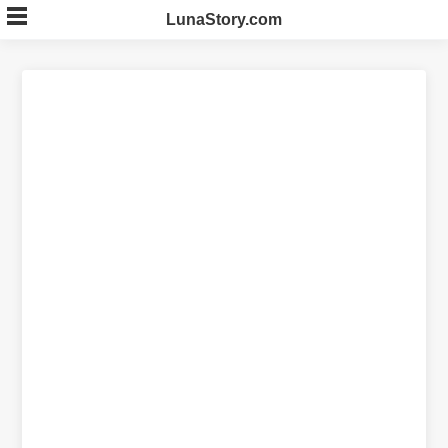
Skip
LunaStory.com
to
content