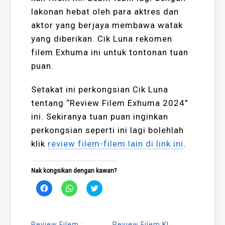
lakonan hebat oleh para aktres dan
aktor yang berjaya membawa watak
yang diberikan. Cik Luna rekomen
filem Exhuma ini untuk tontonan tuan
puan.
Setakat ini perkongsian Cik Luna
tentang “Review Filem Exhuma 2024”
ini. Sekiranya tuan puan inginkan
perkongsian seperti ini lagi bolehlah
klik
review filem-filem lain di link ini
.
Nak kongsikan dengan kawan?
Click
Click
Click
to
to
to
share
share
share
on
on
on
Facebook
WhatsApp
Twitter
(Opens
(Opens
(Opens
Review Filem :
Review Filem KL