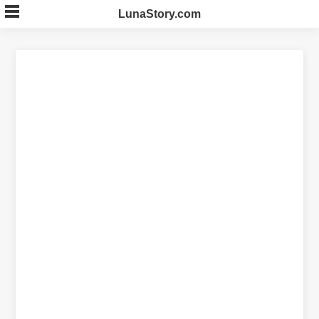
Skip
LunaStory.com
to
content