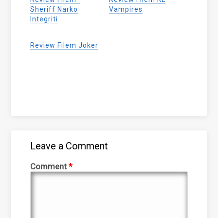
in
in
in
new
new
new
Sheriff Narko
Vampires
window)
window)
window)
Integriti
Review Filem Joker
Leave a Comment
Comment
*