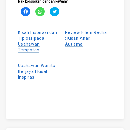
Nak kongsikan dengan kawan?
Click
Click
Click
to
to
to
share
share
share
on
on
on
Facebook
WhatsApp
Twitter
(Opens
(Opens
(Opens
Kisah Inspirasi dan
Review Filem Redha
in
in
in
new
new
new
Tip daripada
: Kisah Anak
window)
window)
window)
Usahawan
Autisma
Tempatan
Usahawan Wanita
Berjaya | Kisah
Inspirasi