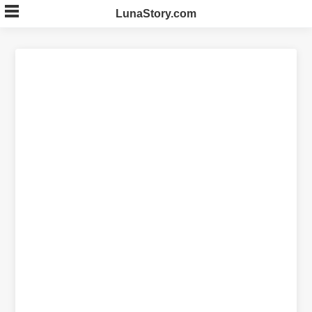
Skip
LunaStory.com
to
content