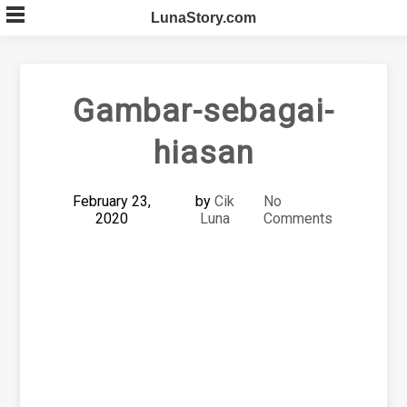
Skip
LunaStory.com
to
content
Gambar-sebagai-
hiasan
February 23,
by
Cik
No
2020
Luna
Comments