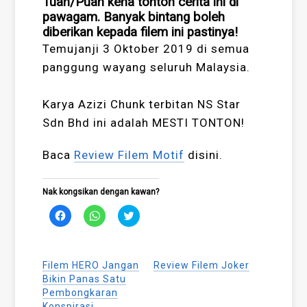
Tuan/Puan kena tonton cerita ini di
pawagam. Banyak bintang boleh
diberikan kepada filem ini pastinya!
Temujanji 3 Oktober 2019 di semua
panggung wayang seluruh Malaysia.
Karya Azizi Chunk terbitan NS Star
Sdn Bhd ini adalah MESTI TONTON!
Baca
Review Filem Motif
disini.
Nak kongsikan dengan kawan?
Click
Click
Click
to
to
to
share
share
share
on
on
on
Facebook
WhatsApp
Twitter
(Opens
(Opens
(Opens
Filem HERO Jangan
Review Filem Joker
in
in
in
new
new
new
Bikin Panas Satu
window)
window)
window)
Pembongkaran
Konspirasi