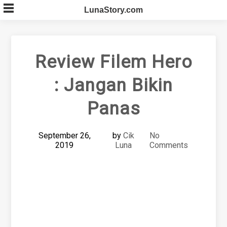
Skip
LunaStory.com
to
content
Review Filem Hero
: Jangan Bikin
Panas
September 26,
by
Cik
No
2019
Luna
Comments