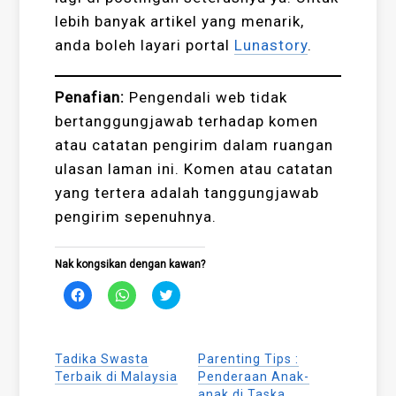
lebih banyak artikel yang menarik,
anda boleh layari portal
Lunastory
.
Penafian:
Pengendali web tidak
bertanggungjawab terhadap komen
atau catatan pengirim dalam ruangan
ulasan laman ini. Komen atau catatan
yang tertera adalah tanggungjawab
pengirim sepenuhnya.
Nak kongsikan dengan kawan?
Click
Click
Click
to
to
to
share
share
share
on
on
on
Facebook
WhatsApp
Twitter
(Opens
(Opens
(Opens
Tadika Swasta
Parenting Tips :
in
in
in
new
new
new
Terbaik di Malaysia
Penderaan Anak-
window)
window)
window)
anak di Taska