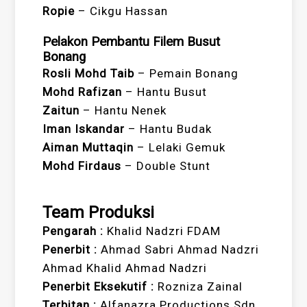
Ropie
– Cikgu Hassan
Pelakon Pembantu Filem Busut
Bonang
Rosli Mohd Taib
– Pemain Bonang
Mohd Rafizan
– Hantu Busut
Zaitun
– Hantu Nenek
Iman Iskandar
– Hantu Budak
Aiman Muttaqin
– Lelaki Gemuk
Mohd Firdaus
– Double Stunt
Team Produksi
Pengarah :
Khalid Nadzri FDAM
Penerbit :
Ahmad Sabri Ahmad Nadzri
Ahmad Khalid Ahmad Nadzri
Penerbit Eksekutif :
Rozniza Zainal
Terbitan :
Alfanazra Productions Sdn.