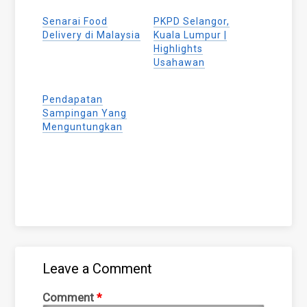
Facebook
WhatsApp
Twitter
(Opens
(Opens
(Opens
Senarai Food
PKPD Selangor,
in
in
in
new
new
new
Delivery di Malaysia
Kuala Lumpur |
window)
window)
window)
Highlights
Usahawan
Pendapatan
Sampingan Yang
Menguntungkan
Leave a Comment
Comment
*