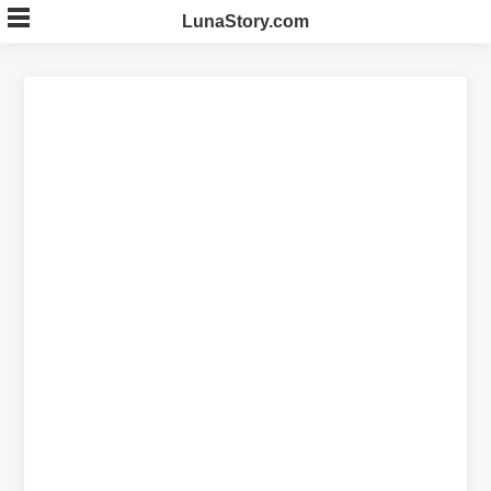
Skip
LunaStory.com
to
content