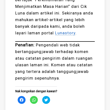
Menjimatkan Masa Harian” dari Cik
Luna dalam artikel ini. Sekiranya anda
mahukan artikel-artikel yang lebih
banyak daripada kami, anda boleh
layari laman portal
Lunastory
.
Penafian:
Pengendali web tidak
bertanggungjawab terhadap komen
atau catatan pengirim dalam ruangan
ulasan laman ini. Komen atau catatan
yang tertera adalah tanggungjawab
pengirim sepenuhnya.
Nak kongsikan dengan kawan?
Click
Click
Click
to
to
to
share
share
share
on
on
on