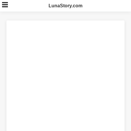
Skip
LunaStory.com
to
content