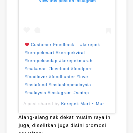
View this post on Instagram
Customer Feedback. . #kerepek
#kerepekmart #kerepekviral
#kerepeksedap #kerepekmurah
#makanan #lovefood #foodporn
#foodlover #foodhunter #love
#instafood #instashopmalaysia
#malaysia #instagram #sedap
A post shared by
Kerepek Mart ~ Murah&Sedap
(@
Alang-alang nak dekat musim raya ini
juga, diselitkan juga disini promosi