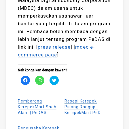
Malaysia Digital Economy Corporation
(MDEC) dalam usaha untuk
memperkasakan usahawan luar
bandar yang terpilih di dalam program
ini. Pembaca boleh membaca dengan
lebih lanjut tentang program PeDAS di
link ini. [
press release
] [
mdec e-
commerce page
]
Nak kongsikan dengan kawan?
Click
Click
Click
to
to
to
share
share
share
on
on
on
Facebook
WhatsApp
Twitter
(Opens
(Opens
(Opens
Pemborong
Resepi Kerepek
in
in
in
new
new
new
KerepekMart Shah
Pisang Rangup |
window)
window)
window)
Alam | PeDAS
KerepekMart:PeDAS
Pengusaha Kerepek