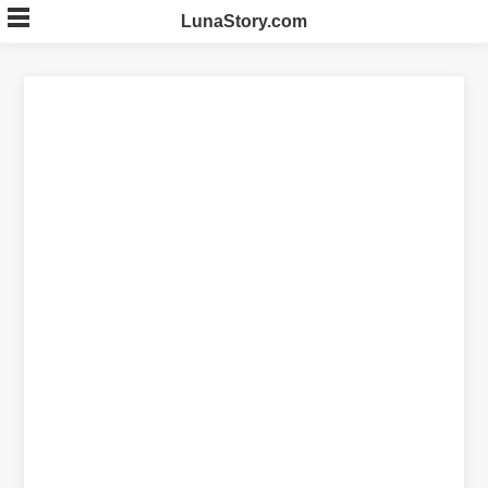
Skip
LunaStory.com
to
content