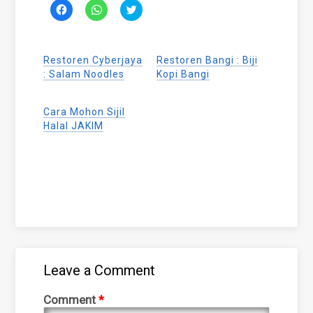
Click
Click
Click
to
to
to
share
share
share
on
on
on
Facebook
WhatsApp
Twitter
(Opens
(Opens
(Opens
Restoren Cyberjaya
Restoren Bangi : Biji
in
in
in
new
new
new
: Salam Noodles
Kopi Bangi
window)
window)
window)
Cara Mohon Sijil
Halal JAKIM
Leave a Comment
Comment
*