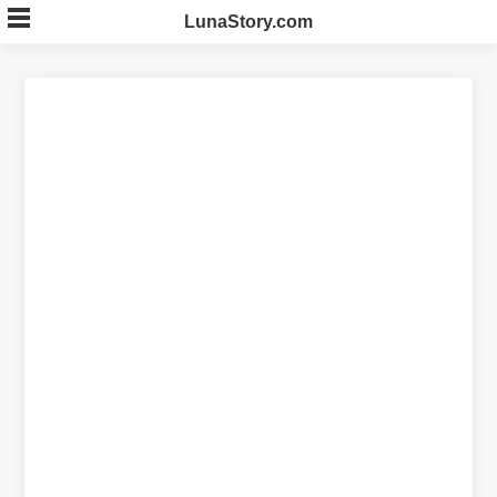
Skip
LunaStory.com
to
content