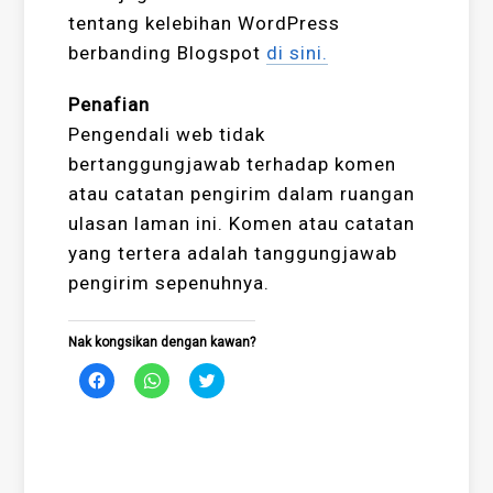
tentang kelebihan WordPress
berbanding Blogspot
di sini.
Penafian
Pengendali web tidak
bertanggungjawab terhadap komen
atau catatan pengirim dalam ruangan
ulasan laman ini. Komen atau catatan
yang tertera adalah tanggungjawab
pengirim sepenuhnya.
Nak kongsikan dengan kawan?
Click
Click
Click
to
to
to
share
share
share
on
on
on
Facebook
WhatsApp
Twitter
(Opens
(Opens
(Opens
in
in
in
new
new
new
window)
window)
window)