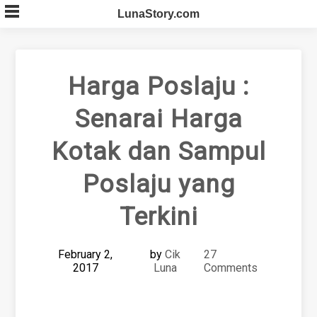
Skip
LunaStory.com
to
content
Harga Poslaju :
Senarai Harga
Kotak dan Sampul
Poslaju yang
Terkini
February 2,
by
Cik
27
2017
Luna
Comments