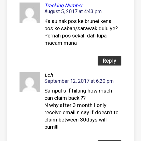
Tracking Number
August 5, 2017 at 4:43 pm
Kalau nak pos ke brunei kena
pos ke sabah/sarawak dulu ye?
Pernah pos sekali dah lupa
macam mana
Reply
Loh
September 12, 2017 at 6:20 pm
Sampul s if hilang how much
can claim back.??
N why after 3 month I only
receive email n say if doesn’t to
claim between 30days will
burn!!!