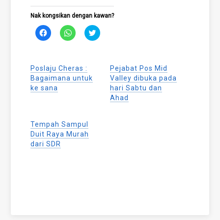
Nak kongsikan dengan kawan?
Click
Click
Click
to
to
to
share
share
share
on
on
on
Facebook
WhatsApp
Twitter
(Opens
(Opens
(Opens
Poslaju Cheras :
Pejabat Pos Mid
in
in
in
new
new
new
Bagaimana untuk
Valley dibuka pada
window)
window)
window)
ke sana
hari Sabtu dan
Ahad
Tempah Sampul
Duit Raya Murah
dari SDR