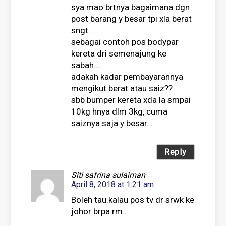
sya mao brtnya bagaimana dgn
post barang y besar tpi xla berat
sngt…
sebagai contoh pos bodypar
kereta dri semenajung ke
sabah…
adakah kadar pembayarannya
mengikut berat atau saiz??
sbb bumper kereta xda la smpai
10kg hnya dlm 3kg, cuma
saiznya saja y besar…
Reply
Siti safrina sulaiman
April 8, 2018 at 1:21 am
Boleh tau.kalau pos tv dr srwk ke
johor brpa rm..