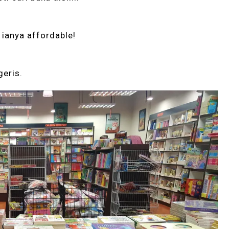
 ianya affordable!
.
eris.