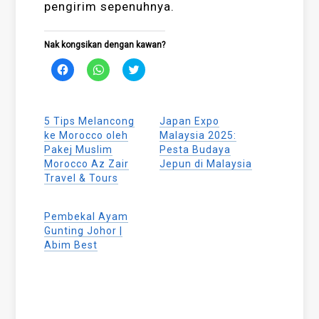
pengirim sepenuhnya.
Nak kongsikan dengan kawan?
Click
Click
Click
to
to
to
share
share
share
on
on
on
Facebook
WhatsApp
Twitter
(Opens
(Opens
(Opens
5 Tips Melancong
Japan Expo
in
in
in
new
new
new
ke Morocco oleh
Malaysia 2025:
window)
window)
window)
Pakej Muslim
Pesta Budaya
Morocco Az Zair
Jepun di Malaysia
Travel & Tours
Pembekal Ayam
Gunting Johor |
Abim Best