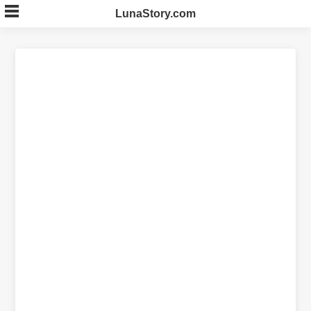
Skip
LunaStory.com
to
content