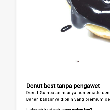
Donut best tanpa pengawet
Donut Gumox semuanya homemade deng
Bahan bahannya dipilih yang premium d
Iyelah nak kasi anak orang makan kan?