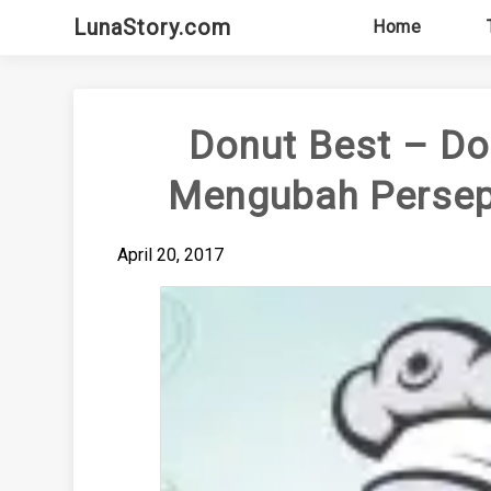
Skip
LunaStory.com
Home
to
content
Donut Best – D
Mengubah Perseps
April 20, 2017