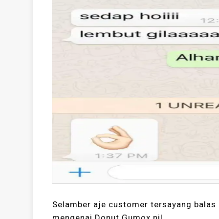
Selamber aje customer tersayang balas “
mengenai Donut Gumox ni!