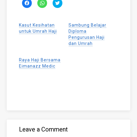
Click
Click
Click
to
to
to
share
share
share
on
on
on
Facebook
WhatsApp
Twitter
(Opens
(Opens
(Opens
Kasut Kesihatan
Sambung Belajar
in
in
in
new
new
new
untuk Umrah Haji
Diploma
window)
window)
window)
Pengurusan Haji
dan Umrah
Raya Haji Bersama
Eimanazz Medic
Leave a Comment