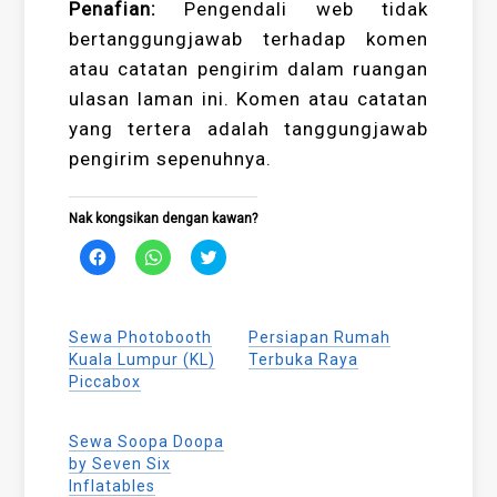
Penafian:
Pengendali web tidak
bertanggungjawab terhadap komen
atau catatan pengirim dalam ruangan
ulasan laman ini. Komen atau catatan
yang tertera adalah tanggungjawab
pengirim sepenuhnya.
Nak kongsikan dengan kawan?
Click
Click
Click
to
to
to
share
share
share
on
on
on
Facebook
WhatsApp
Twitter
(Opens
(Opens
(Opens
Sewa Photobooth
Persiapan Rumah
in
in
in
new
new
new
Kuala Lumpur (KL)
Terbuka Raya
window)
window)
window)
Piccabox
Sewa Soopa Doopa
by Seven Six
Inflatables