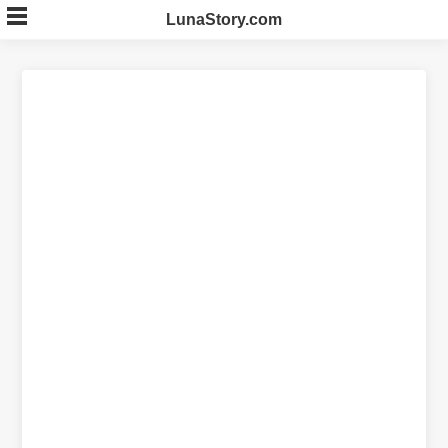
Skip
LunaStory.com
to
content