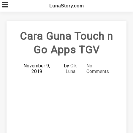
Skip
LunaStory.com
to
content
Cara Guna Touch n
Go Apps TGV
November 9,
by
Cik
No
2019
Luna
Comments