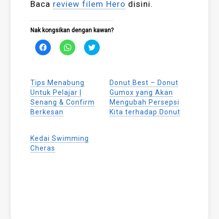
Baca
review filem Hero
disini.
Nak kongsikan dengan kawan?
Click
Click
Click
to
to
to
share
share
share
on
on
on
Facebook
WhatsApp
Twitter
(Opens
(Opens
(Opens
Tips Menabung
Donut Best – Donut
in
in
in
new
new
new
Untuk Pelajar |
Gumox yang Akan
window)
window)
window)
Senang & Confirm
Mengubah Persepsi
Berkesan
Kita terhadap Donut
Kedai Swimming
Cheras