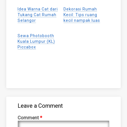
Facebook
WhatsApp
Twitter
(Opens
(Opens
(Opens
Idea Warna Cat dari
Dekorasi Rumah
in
in
in
new
new
new
Tukang Cat Rumah
Kecil: Tips ruang
window)
window)
window)
Selangor
kecil nampak luas
Sewa Photobooth
Kuala Lumpur (KL)
Piccabox
Leave a Comment
Comment
*