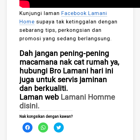
Kunjungi laman
Facebook Lamani
Home
supaya tak ketinggalan dengan
sebarang tips, perkongsian dan
promosi yang sedang berlangsung.
Dah jangan pening-pening
macamana nak cat rumah ya,
hubungi Bro Lamani hari ini
juga untuk servis jaminan
dan berkualiti.
Laman web
Lamani Homme
disini.
Nak kongsikan dengan kawan?
Click
Click
Click
to
to
to
share
share
share
on
on
on