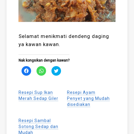
Selamat menikmati dendeng daging
ya kawan kawan.
Nak kongsikan dengan kawan?
Click
Click
Click
to
to
to
share
share
share
on
on
on
Facebook
WhatsApp
Twitter
(Opens
(Opens
(Opens
Resepi Sup Ikan
Resepi Ayam
in
in
in
new
new
new
Merah Sedap Giler
Penyet yang Mudah
window)
window)
window)
disediakan
Resepi Sambal
Sotong Sedap dan
Mudah