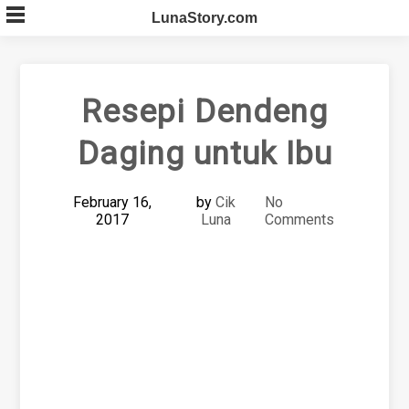
Skip
LunaStory.com
to
content
Resepi Dendeng
Daging untuk Ibu
February 16,
by
Cik
No
2017
Luna
Comments