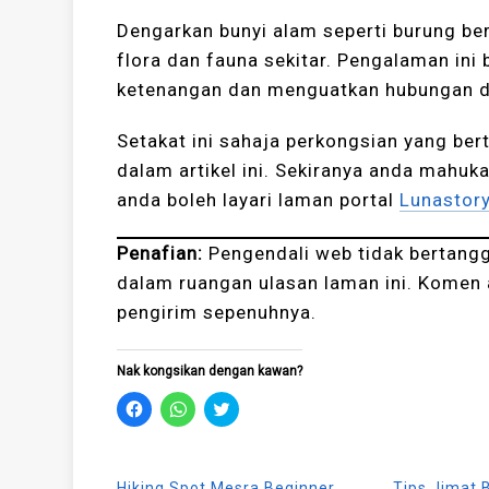
Dengarkan bunyi alam seperti burung ber
flora dan fauna sekitar. Pengalaman in
ketenangan dan menguatkan hubungan d
Setakat ini sahaja perkongsian yang bert
dalam artikel ini. Sekiranya anda mahuka
anda boleh layari laman portal
Lunastor
Penafian:
Pengendali web tidak bertang
dalam ruangan ulasan laman ini. Komen 
pengirim sepenuhnya.
Nak kongsikan dengan kawan?
Click
Click
Click
to
to
to
share
share
share
on
on
on
Facebook
WhatsApp
Twitter
(Opens
(Opens
(Opens
Hiking Spot Mesra Beginner
Tips Jimat 