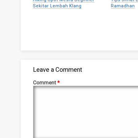
in
in
in
new
new
new
Sekitar Lembah Klang
Ramadhan
window)
window)
window)
Leave a Comment
Comment
*