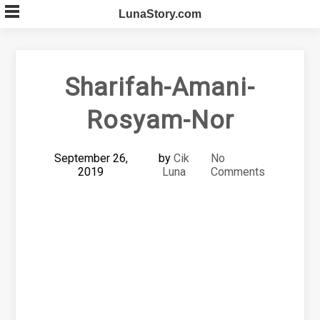
Skip
LunaStory.com
to
content
Sharifah-Amani-
Rosyam-Nor
September 26,
by
Cik
No
2019
Luna
Comments