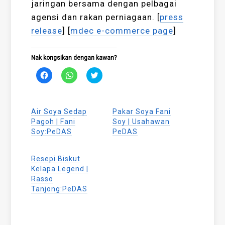
jaringan bersama dengan pelbagai
agensi dan rakan perniagaan. [
press
release
] [
mdec e-commerce page
]
Nak kongsikan dengan kawan?
Click
Click
Click
to
to
to
share
share
share
on
on
on
Facebook
WhatsApp
Twitter
(Opens
(Opens
(Opens
Air Soya Sedap
Pakar Soya Fani
in
in
in
new
new
new
Pagoh | Fani
Soy | Usahawan
window)
window)
window)
Soy:PeDAS
PeDAS
Resepi Biskut
Kelapa Legend |
Rasso
Tanjong:PeDAS