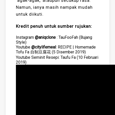
‘agak-agak,’ ataupun secukup rasa.
Namun, ianya masih nampak mudah
untuk diikuti.
Kredit penuh untuk sumber rujukan:
Instagram
@aniqclone
: TauFooFah (Bujang
Style)
Youtube
@citylifemeal
: RECIPE | Homemade
Tofu Fa 自制豆腐花 (5 Disember 2019)
Youtube Seminit Resepi: Taufu Fa (10 Februari
2019)