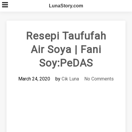
Skip
LunaStory.com
to
content
Resepi Taufufah
Air Soya | Fani
Soy:PeDAS
March 24, 2020
by
Cik Luna
No Comments