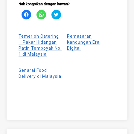
Nak kongsikan dengan kawan?
Click
Click
Click
to
to
to
share
share
share
on
on
on
Facebook
WhatsApp
Twitter
(Opens
(Opens
(Opens
Temerloh Catering
Pemasaran
in
in
in
new
new
new
– Pakar Hidangan
Kandungan Era
window)
window)
window)
Patin Tempoyak No.
Digital
1 di Malaysia
Senarai Food
Delivery di Malaysia