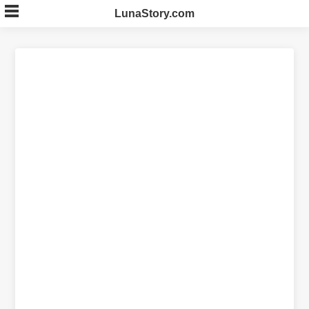
Skip
LunaStory.com
to
content