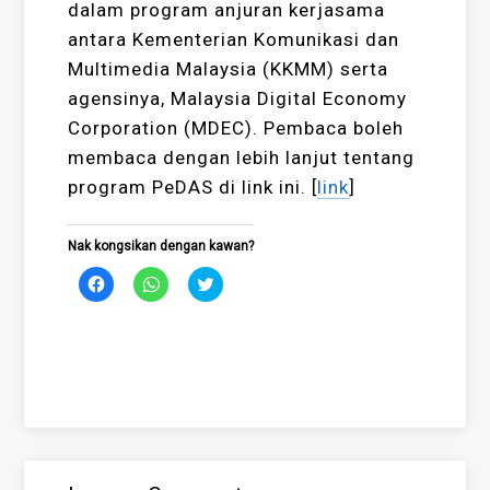
dalam program anjuran kerjasama
antara Kementerian Komunikasi dan
Multimedia Malaysia (KKMM) serta
agensinya, Malaysia Digital Economy
Corporation (MDEC). Pembaca boleh
membaca dengan lebih lanjut tentang
program PeDAS di link ini. [
link
]
Nak kongsikan dengan kawan?
Click
Click
Click
to
to
to
share
share
share
on
on
on
Facebook
WhatsApp
Twitter
(Opens
(Opens
(Opens
in
in
in
new
new
new
window)
window)
window)