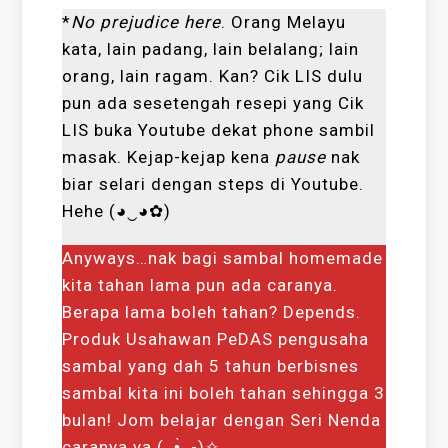
*
No prejudice here
. Orang Melayu
kata, lain padang, lain belalang; lain
orang, lain ragam. Kan? Cik LIS dulu
pun ada sesetengah resepi yang Cik
LIS buka Youtube dekat phone sambil
masak. Kejap-kejap kena
pause
nak
biar selari dengan steps di Youtube.
Hehe (◕‿◕✿)
Anyways…nak bagi sambal homemade
kita tahan lama pun ada caranya.
Berapa lama boleh tahan? Depends.
Produk Usahawan PeDAS pengusaha
sambal yang dah 5 tahun berbisnes
sambal kita ini boleh tahan sehingga 3
bulan! Jom belajar dengan Seri Nenda
caranya ya (｡•̀ᴗ-)✧