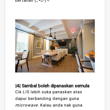
bertahan (｡•̀ᴗ-)✧
|4| Sambal boleh dipanaskan semula
Cik LIS lebih suka panaskan atas
dapur berbanding dengan guna
microwave
. Kalau anda nak guna