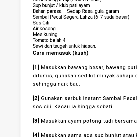
Sup bunjut / kiub pati ayam
Bahan perasa – Sedap Rasa, gula, garam
Sambal Pecal Segera Lahza (6-7 sudu besar)
Sos Cili
Air kosong
Mee kuning
Tomato belah 4
Sawi dan taugeh untuk hiasan.
Cara memasak (kuah)
[1]
Masukkan bawang besar, bawang putih 
ditumis, gunakan sedikit minyak sahaja 
sehingga naik bau.
[2]
Gunakan serbuk instant Sambal Peca
sos cili. Kacau ia hingga sebati.
[3]
Masukkan ayam potong tadi bersama 
[4]
Masukkan sama ada sup bunjut atau k