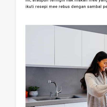
ini, ataupun teringin nak makan mee ya
ikuti resepi mee rebus dengan sambal p