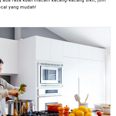
ng ada rasa kuah macam kacang-kacang sikit, jom
ecal yang mudah!