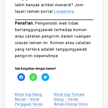
lebih banyak artikel menarik? Jom
layari laman portal
Lunastory
.
Penafian:
Pengendali web tidak
bertanggungjawab terhadap komen
atau catatan pengirim dalam ruangan
ulasan laman ini. Komen atau catatan
yang tertera adalah tanggungjawab
pengirim sepenuhnya.
Nak kongsikan dengan kawan?
Click
Click
Click
to
to
to
share
share
share
on
on
on
Facebook
WhatsApp
Twitter
(Opens
(Opens
(Opens
Klinik Gigi Klang
Klinik Gigi Terbaik
in
in
in
new
new
new
Murah – Klinik
Klang – Verde
window)
window)
window)
Pergigian Verde
Amani Dental Clinic