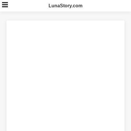
Skip
LunaStory.com
to
content