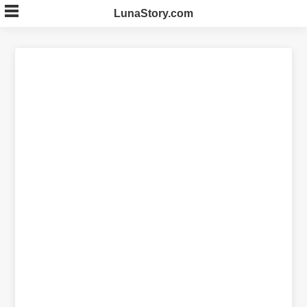
Skip
LunaStory.com
to
content