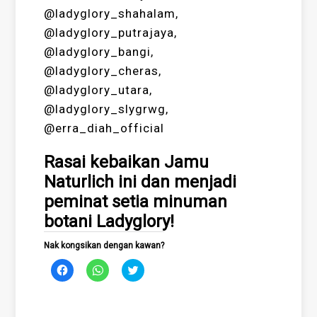
@ladyglory_shahalam,
@ladyglory_putrajaya,
@ladyglory_bangi,
@ladyglory_cheras,
@ladyglory_utara,
@ladyglory_slygrwg,
@erra_diah_official
Rasai kebaikan Jamu
Naturlich ini dan menjadi
peminat setia minuman
botani Ladyglory!
Nak kongsikan dengan kawan?
Click
Click
Click
to
to
to
share
share
share
on
on
on
Facebook
WhatsApp
Twitter
(Opens
(Opens
(Opens