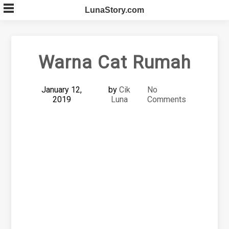
Skip
LunaStory.com
to
content
Warna Cat Rumah
January 12,
by
Cik
No
2019
Luna
Comments