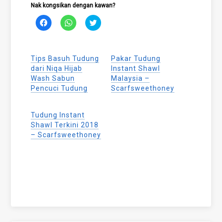
Nak kongsikan dengan kawan?
Click
Click
Click
to
to
to
share
share
share
on
on
on
Facebook
WhatsApp
Twitter
(Opens
(Opens
(Opens
Tips Basuh Tudung
Pakar Tudung
in
in
in
new
new
new
dari Niqa Hijab
Instant Shawl
window)
window)
window)
Wash Sabun
Malaysia –
Pencuci Tudung
Scarfsweethoney
Tudung Instant
Shawl Terkini 2018
– Scarfsweethoney