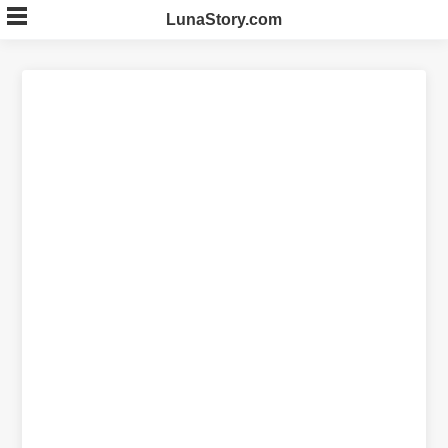
Skip
LunaStory.com
to
content