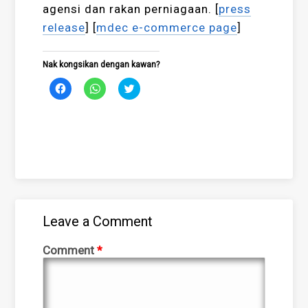
agensi dan rakan perniagaan. [
press
release
] [
mdec e-commerce page
]
Nak kongsikan dengan kawan?
Click
Click
Click
to
to
to
share
share
share
on
on
on
Facebook
WhatsApp
Twitter
(Opens
(Opens
(Opens
in
in
in
new
new
new
window)
window)
window)
Leave a Comment
Comment
*