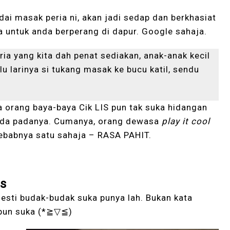
ai masak peria ni, akan jadi sedap dan berkhasiat
untuk anda berperang di dapur. Google sahaja.
ria yang kita dah penat sediakan, anak-anak kecil
u larinya si tukang masak ke bucu katil, sendu
a orang baya-baya Cik LIS pun tak suka hidangan
g ada padanya. Cumanya, orang dewasa
play it cool
 Sebabnya satu sahaja – RASA PAHIT.
es
esti budak-budak suka punya lah. Bukan kata
 pun suka (*≧▽≦)