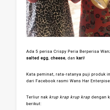
Ada 5 perisa Crispy Peria Berperisa Wan
salted egg
,
cheese
, dan
kari
!
Kata peminat, rata-ratanya puji produk i
dari Facebook rasmi Wans Har Enterpise
Terliur nak
krup krap krup krap
dengan ke
berikut: