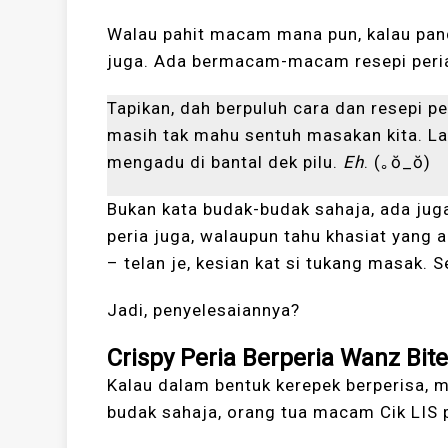
Walau pahit macam mana pun, kalau pand
juga. Ada bermacam-macam resepi peria 
Tapikan, dah berpuluh cara dan resepi pe
masih tak mahu sentuh masakan kita. Lal
mengadu di bantal dek pilu.
Eh
. (｡ŏ_ŏ)
Bukan kata budak-budak sahaja, ada jug
peria juga, walaupun tahu khasiat yan
– telan je, kesian kat si tukang masak.
Jadi, penyelesaiannya?
Crispy Peria Berperia Wanz Bit
Kalau dalam bentuk kerepek berperisa, m
budak sahaja, orang tua macam Cik LIS