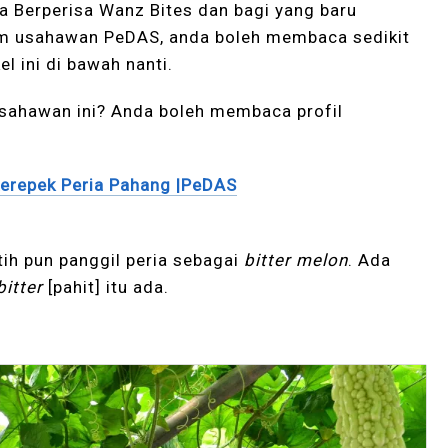
ia Berperisa Wanz Bites dan bagi yang baru
am usahawan PeDAS, anda boleh membaca sedikit
l ini di bawah nanti.
usahawan ini? Anda boleh membaca profil
erepek Peria Pahang |PeDAS
tih pun panggil peria sebagai
bitter melon
. Ada
bitter
[pahit] itu ada.