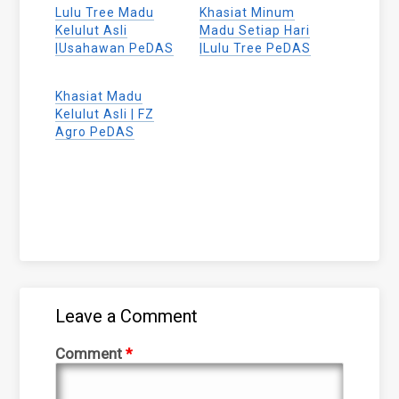
(Opens
(Opens
(Opens
Lulu Tree Madu
Khasiat Minum
in
in
in
new
new
new
Kelulut Asli
Madu Setiap Hari
window)
window)
window)
|Usahawan PeDAS
|Lulu Tree PeDAS
Khasiat Madu
Kelulut Asli | FZ
Agro PeDAS
Leave a Comment
Comment
*