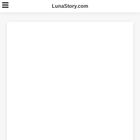
Skip
LunaStory.com
to
content