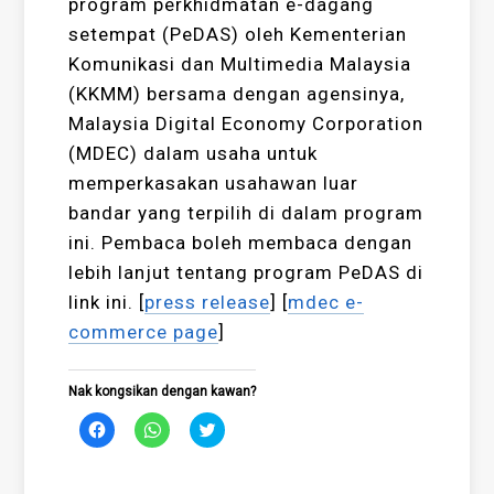
program perkhidmatan e-dagang
setempat (PeDAS) oleh Kementerian
Komunikasi dan Multimedia Malaysia
(KKMM) bersama dengan agensinya,
Malaysia Digital Economy Corporation
(MDEC) dalam usaha untuk
memperkasakan usahawan luar
bandar yang terpilih di dalam program
ini. Pembaca boleh membaca dengan
lebih lanjut tentang program PeDAS di
link ini. [
press release
] [
mdec e-
commerce page
]
Nak kongsikan dengan kawan?
Click
Click
Click
to
to
to
share
share
share
on
on
on
Facebook
WhatsApp
Twitter