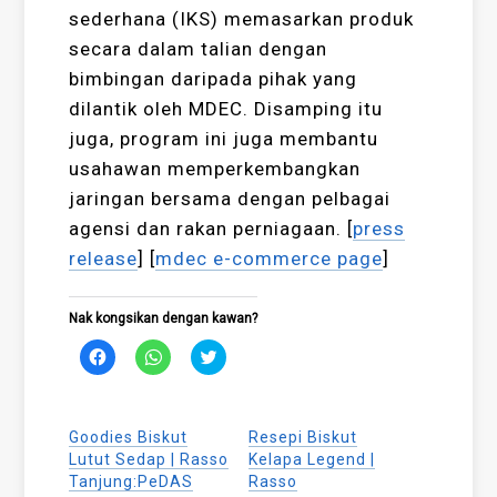
sederhana (IKS) memasarkan produk
secara dalam talian dengan
bimbingan daripada pihak yang
dilantik oleh MDEC. Disamping itu
juga, program ini juga membantu
usahawan memperkembangkan
jaringan bersama dengan pelbagai
agensi dan rakan perniagaan. [
press
release
] [
mdec e-commerce page
]
Nak kongsikan dengan kawan?
Click
Click
Click
to
to
to
share
share
share
on
on
on
Facebook
WhatsApp
Twitter
(Opens
(Opens
(Opens
Goodies Biskut
Resepi Biskut
in
in
in
new
new
new
Lutut Sedap | Rasso
Kelapa Legend |
window)
window)
window)
Tanjung:PeDAS
Rasso