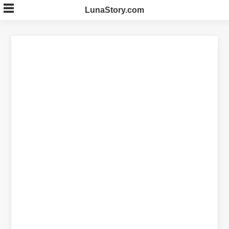
Skip
LunaStory.com
to
content