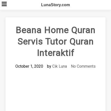
Skip
LunaStory.com
to
content
Beana Home Quran
Servis Tutor Quran
Interaktif
October 1, 2020
by
Cik Luna
No Comments