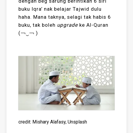
dengan beg sarung berintikan 6 siri
buku Iqra’ nak belajar Tajwid dulu
haha. Mana taknya, selagi tak habis 6
buku, tak boleh
upgrade
ke Al-Quran
(￢‿￢ )
credit: Mishary Alafasy, Unsplash