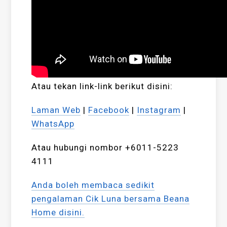
Atau tekan link-link berikut disini:
Laman Web
|
Facebook
|
Instagram
|
WhatsApp
Atau hubungi nombor +6011-5223
4111
Anda boleh membaca sedikit
pengalaman Cik Luna bersama Beana
Home disini.