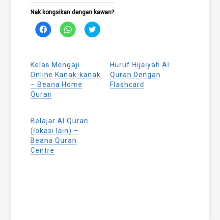
Nak kongsikan dengan kawan?
Click
Click
Click
to
to
to
share
share
share
on
on
on
Facebook
WhatsApp
Twitter
(Opens
(Opens
(Opens
Kelas Mengaji
Huruf Hijaiyah Al
in
in
in
new
new
new
Online Kanak-kanak
Quran Dengan
window)
window)
window)
– Beana Home
Flashcard
Quran
Belajar Al Quran
(lokasi lain) –
Beana Quran
Centre