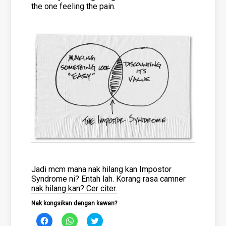
the one feeling the pain.
Jadi mcm mana nak hilang kan Impostor
Syndrome ni? Entah lah. Korang rasa camner
nak hilang kan? Cer citer.
Nak kongsikan dengan kawan?
Click
Click
Click
to
to
to