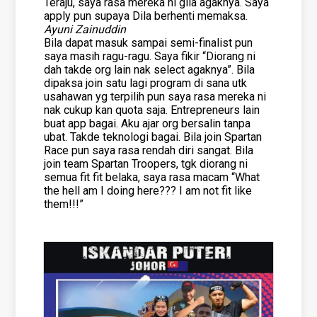
Teraju, saya rasa mereka ni gila agaknya. Saya
apply pun supaya Dila berhenti memaksa.
Ayuni Zainuddin
Bila dapat masuk sampai semi-finalist pun
saya masih ragu-ragu. Saya fikir “Diorang ni
dah takde org lain nak select agaknya”. Bila
dipaksa join satu lagi program di sana utk
usahawan yg terpilih pun saya rasa mereka ni
nak cukup kan quota saja. Entrepreneurs lain
buat app bagai. Aku ajar org bersalin tanpa
ubat. Takde teknologi bagai. Bila join Spartan
Race pun saya rasa rendah diri sangat. Bila
join team Spartan Troopers, tgk diorang ni
semua fit fit belaka, saya rasa macam “What
the hell am I doing here??? I am not fit like
them!!!”