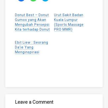
share
share
share
on
on
on
Facebook
WhatsApp
Twitter
(Opens
(Opens
(Opens
Donut Best – Donut
Urut Sakit Badan
in
in
in
new
new
new
Gumox yang Akan
Kuala Lumpur
window)
window)
window)
Mengubah Persepsi
(Sports Massage
Kita terhadap Donut
PRO MMR)
Ebit Liew : Seorang
Da’ie Yang
Menginspirasi
Leave a Comment