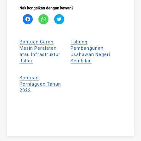
Nak kongsikan dengan kawan?
Click
Click
Click
to
to
to
share
share
share
on
on
on
Facebook
WhatsApp
Twitter
(Opens
(Opens
(Opens
Bantuan Geran
Tabung
in
in
in
new
new
new
Mesin Peralatan
Pembangunan
window)
window)
window)
atau Infrastruktur
Usahawan Negeri
Johor
Sembilan
Bantuan
Perniagaan Tahun
2022