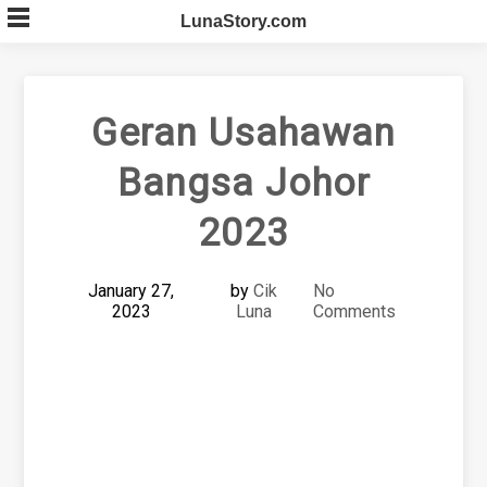
Skip
LunaStory.com
to
content
Geran Usahawan
Bangsa Johor
2023
January 27,
by
Cik
No
2023
Luna
Comments