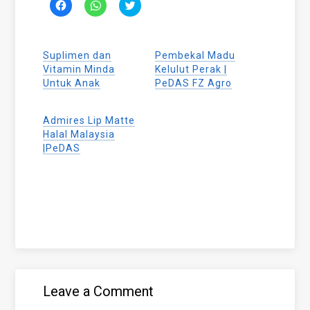
Click
Click
Click
to
to
to
share
share
share
on
on
on
Facebook
WhatsApp
Twitter
(Opens
(Opens
(Opens
Suplimen dan
Pembekal Madu
in
in
in
new
new
new
Vitamin Minda
Kelulut Perak |
window)
window)
window)
Untuk Anak
PeDAS FZ Agro
Admires Lip Matte
Halal Malaysia
|PeDAS
Leave a Comment